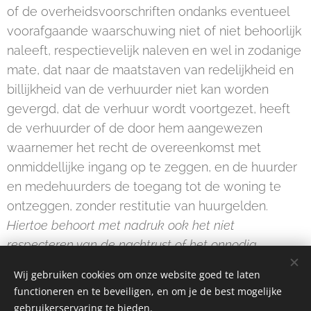
of de overheidsvoorschriften ondanks eventueel
voorafgaande waarschuwing niet of niet behoorlijk
naleeft, respectievelijk naleven en wel in zodanige
mate, dat naar de maatstaven van redelijkheid en
billijkheid van de verhuurder niet kan worden
gevergd, dat de verhuur wordt voortgezet, heeft
de verhuurder of de door hem aangewezen
waarnemer het recht de overeenkomst met
onmiddellijke ingang op te zeggen, en de huurder
en medehuurders de toegang tot de woning te
ontzeggen, zonder restitutie van huurgelden.
Hiertoe behoort met nadruk ook het niet
respecteren van de nachtrust of het onnodig
overlast veroorzaken.
Wij gebruiken cookies om onze website goed te laten
functioneren en te beveiligen, en om je de best mogelijke
gebruikerservaring te bieden.